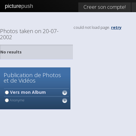
picture
push
Creer son compte!
could not load page.
retry
Photos taken on 20-07-
2002
No results
Publication de Photos
et de Vidéos
Vers mon Album
Anonyme