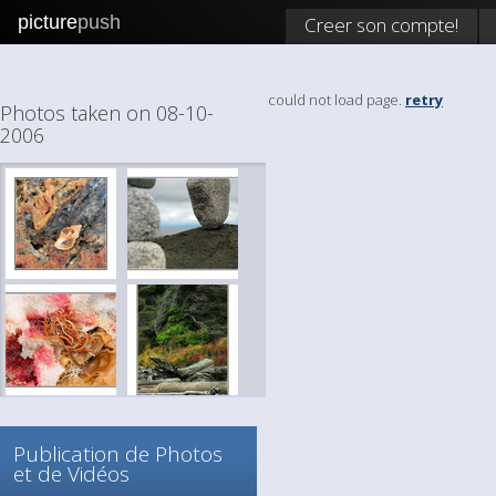
picture
push
Creer son compte!
could not load page.
retry
Photos taken on 08-10-
2006
Publication de Photos
et de Vidéos