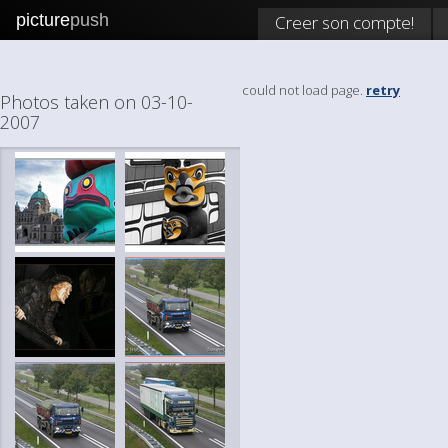
picture
push
Creer son compte!
could not load page.
retry
Photos taken on 03-10-
2007