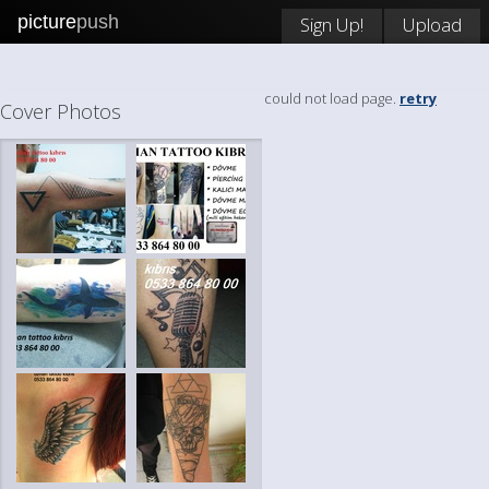
picture
push
Sign Up!
Upload
could not load page.
retry
Cover Photos