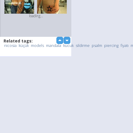
loading...
Related tags:
up
down
nicosia
küçük
models
mandala
kucuk
sildirme
psalm
piercing
fiyatı
m
Upload Photo / Video:
To my album
Quick Upload
loading...