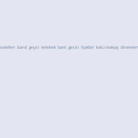
odelleri
band
geçici
kelebek
bant
gecici
fiyatlari
kalıcı makyaj
dövmeler