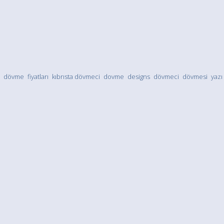
dövme
fiyatları
kıbrısta dövmeci
dovme
designs
dövmeci
dövmesi
yazı