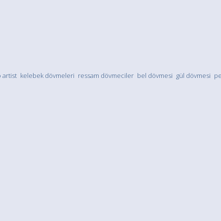
 artist
kelebek dövmeleri
ressam dövmeciler
bel dövmesi
gül dövmesi
pe