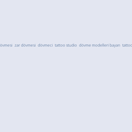
dövmesi
zar dövmesi
dövmeci
tattoo studio
dövme modelleri bayan
tattoo