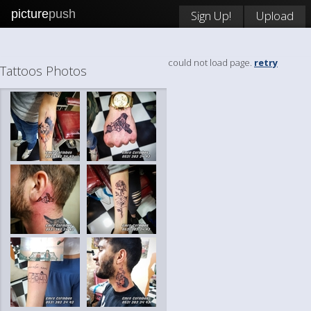
picture
push
Sign Up!
Upload
could not load page.
retry
Tattoos Photos