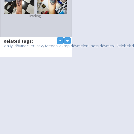
loading...
Related tags:
up
down
en iyi dövmeciler
sexy tattoos
akrep dövmeleri
nota dövmesi
kelebek 
Upload Photo / Video:
To my album
Quick Upload
loading...