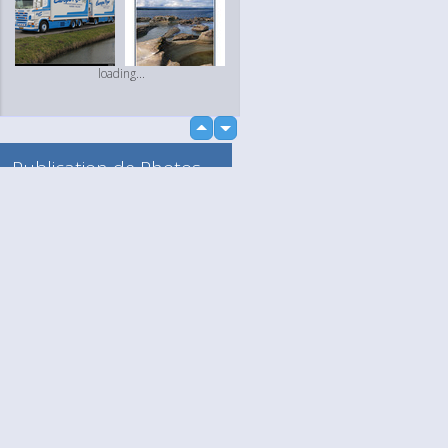
loading...
up
down
Publication de Photos
et de Vidéos
Vers mon Album
Anonyme
Language
Votre / vos
English
Help