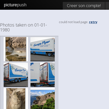
picture
push
Creer son compte!
could not load page.
retry
Photos taken on 01-01-
1980