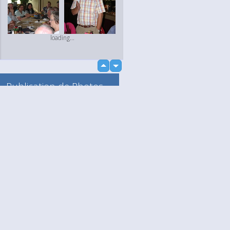
loading...
up
down
Publication de Photos
et de Vidéos
Vers mon Album
Anonyme
loading...
Language
Votre / vos
English
Help