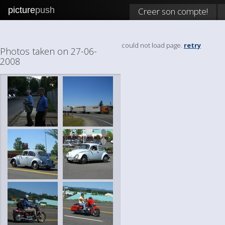
picture
push
Creer son compte!
could not load page.
retry
Photos taken on 27-06-
2008