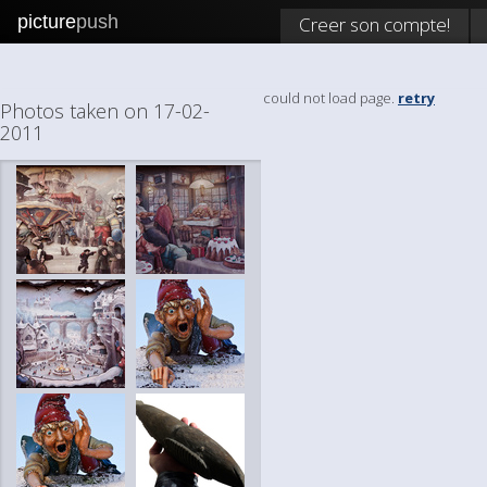
picture
push
Creer son compte!
could not load page.
retry
Photos taken on 17-02-
2011