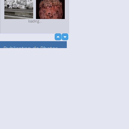
loading...
up
down
Publication de Photos
et de Vidéos
Vers mon Album
Anonyme
loading...
Language
Votre / vos
English
Help