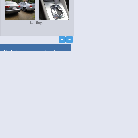
loading...
up
down
Publication de Photos
et de Vidéos
Vers mon Album
Anonyme
loading...
Language
Votre / vos
English
Help