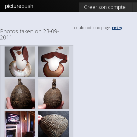
picture
push
Creer son compte!
could not load page.
retry
Photos taken on 23-09-
2011