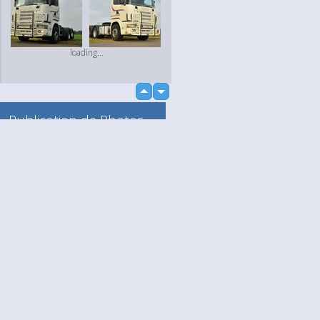
loading...
up
down
Publication de Photos
et de Vidéos
Vers mon Album
Anonyme
loading...
Language
Votre / vos
English
Help