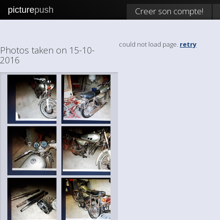
picture
push
Creer son compte!
could not load page.
retry
Photos taken on 15-10-
2016