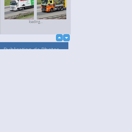
loading...
up
down
Publication de Photos
et de Vidéos
Vers mon Album
Anonyme
loading...
Language
Votre / vos
English
Help