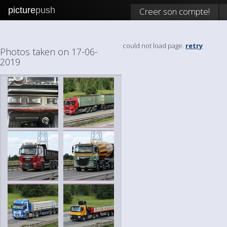
picture
push
Creer son compte!
could not load page.
retry
Photos taken on 17-06-
2019