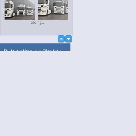
loading...
up
down
Publication de Photos
et de Vidéos
Vers mon Album
Anonyme
loading...
Language
Votre / vos
English
Help