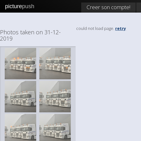
picture
push
Creer son compte!
could not load page.
retry
Photos taken on 31-12-
2019