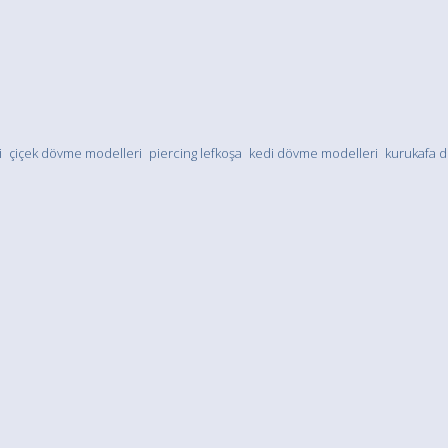
i
çiçek dövme modelleri
piercing lefkoşa
kedi dövme modelleri
kurukafa 