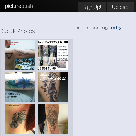
picture
push
Sign Up!
Upload
could not load page.
retry
Kucuk Photos