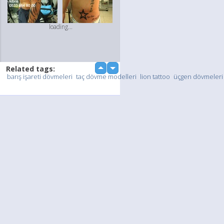
loading...
Related tags:
up
down
barış işareti dövmeleri
taç dövme modelleri
lion tattoo
üçgen dövmeleri
Upload Photo / Video:
To my album
Quick Upload
loading...