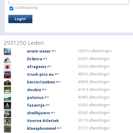
Onthoud mij
2931250 Leden
erwin visser
185974 afbeeldingen
Dr8stra
62431 afbeeldingen
afragems
54206 afbeeldingen
truck-pics.eu
48092 afbeeldingen
bertin1sieben
43898 afbeeldingen
doubix
41413 afbeeldingen
polonus
40485 afbeeldingen
fazantje
35692 afbeeldingen
shellbjoern
35640 afbeeldingen
Voorne Atletiek
35176 afbeeldingen
klaaspbommel
20707 afbeeldingen