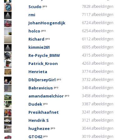
Scudo
7828 afbeeldingen
rmi
7117 afbeeldingen
JohanHoogendijk
6724 afbeeldingen
holco
6254 afbeeldingen
Richard
6112 afbeeldingen
kimmie261
6095 afbeeldingen
Re-Psycle_BMW
4315 afbeeldingen
Patrick_Kroon
4263 afbeeldingen
Henrieta
3774 afbeeldingen
DblJerseyGirl
3732 afbeeldingen
Babravicius
3494 afbeeldingen
amandamelchior
3458 afbeeldingen
Dudek
3387 afbeeldingen
Presikhaafnet
3241 afbeeldingen
Hendrik S
3121 afbeeldingen
hughezee
3044 afbeeldingen
GTO62
3019 afbeeldingen