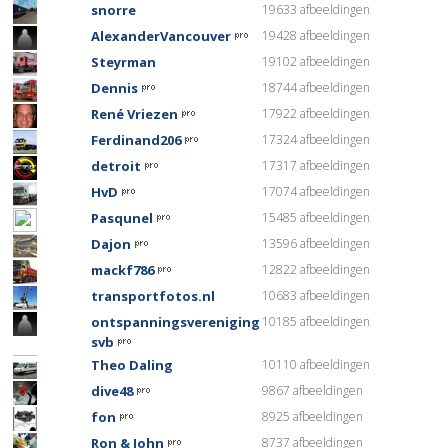
snorre
19633 afbeeldingen
AlexanderVancouver
19428 afbeeldingen
Steyrman
19102 afbeeldingen
Dennis
18744 afbeeldingen
René Vriezen
17922 afbeeldingen
Ferdinand206
17324 afbeeldingen
detroit
17317 afbeeldingen
HvD
17074 afbeeldingen
Pasqunel
15485 afbeeldingen
Dajon
13596 afbeeldingen
mackf786
12822 afbeeldingen
transportfotos.nl
10683 afbeeldingen
ontspanningsvereniging
10185 afbeeldingen
svb
Theo Daling
10110 afbeeldingen
dive48
9867 afbeeldingen
fon
8925 afbeeldingen
Ron & John
8737 afbeeldingen