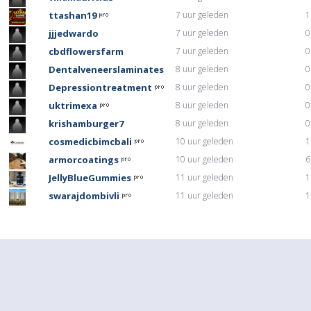
ttashan19
7 uur geleden
1
jjjedwardo
7 uur geleden
0
cbdflowersfarm
7 uur geleden
0
Dentalveneerslaminates
8 uur geleden
0
Depressiontreatment
8 uur geleden
0
uktrimexa
8 uur geleden
0
krishamburger7
8 uur geleden
0
cosmedicbimcbali
10 uur geleden
1
armorcoatings
10 uur geleden
6
JellyBlueGummies
11 uur geleden
1
swarajdombivli
11 uur geleden
1