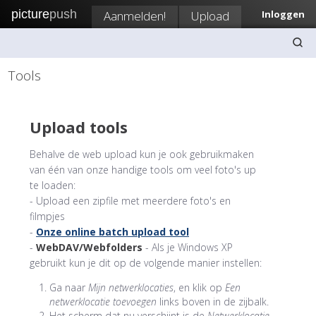
picture
push
Aanmelden!
Upload
Inloggen
Tools
Upload tools
Behalve de web upload kun je ook gebruikmaken
van één van onze handige tools om veel foto's up
te loaden:
- Upload een zipfile met meerdere foto's en
filmpjes
-
Onze online batch upload tool
-
WebDAV/Webfolders
- Als je Windows XP
gebruikt kun je dit op de volgende manier instellen:
Ga naar
Mijn netwerklocaties
, en klik op
Een
netwerklocatie toevoegen
links boven in de zijbalk.
Het scherm dat nu verschijnt is de
Netwerklocatie