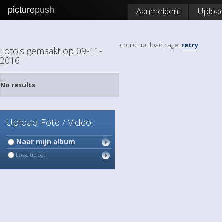
picture
push
Aanmelden!
Uploa
could not load page.
retry
Foto's gemaakt op 09-11-
2016
No results
Upload Foto / Video:
Naar mijn album
Losse upload