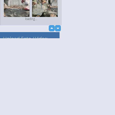
loading...
up
down
Upload Foto / Video:
Naar mijn album
Losse upload
Language
Jouw
loading...
English
Help
Nederlands
Lees Meer