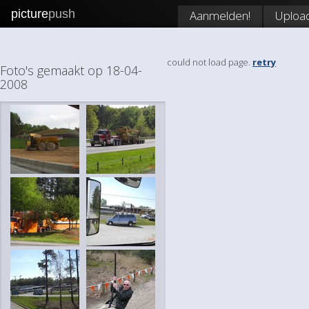
picture
push
Aanmelden!
Uploa
could not load page.
retry
Foto's gemaakt op 18-04-
2008