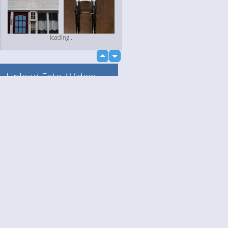
loading...
up
down
Upload Foto / Video:
Naar mijn album
Losse upload
Language
Jouw
loading...
English
Help
Nederlands
Lees Meer