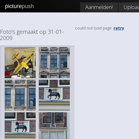
picture
push
Aanmelden!
Uploa
could not load page.
retry
Foto's gemaakt op 31-01-
2009