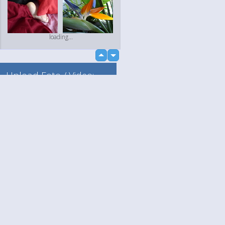
loading...
up
down
Upload Foto / Video:
Naar mijn album
Losse upload
Language
Jouw
English
Help
Nederlands
Lees Meer