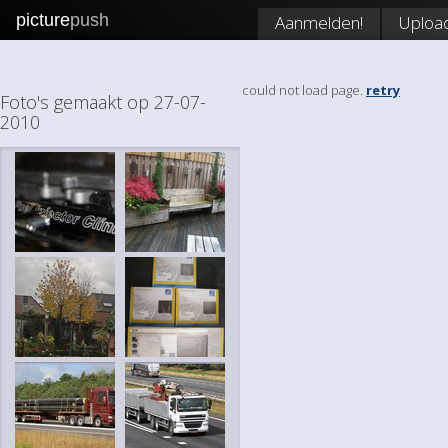
picture
push
Aanmelden!
Uploa
could not load page.
retry
Foto's gemaakt op 27-07-
2010