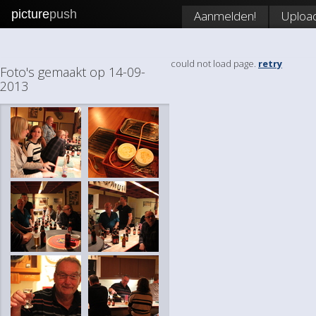
picture
push
Aanmelden!
Uploa
could not load page.
retry
Foto's gemaakt op 14-09-
2013