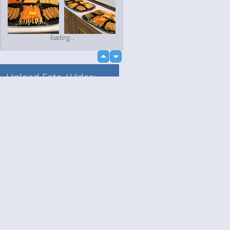
loading...
up
down
Upload Foto / Video:
Naar mijn album
Losse upload
Language
Jouw
loading...
English
Help
Nederlands
Lees Meer