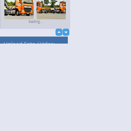
loading...
up
down
Upload Foto / Video:
Naar mijn album
Losse upload
Language
Jouw
loading...
English
Help
Nederlands
Lees Meer