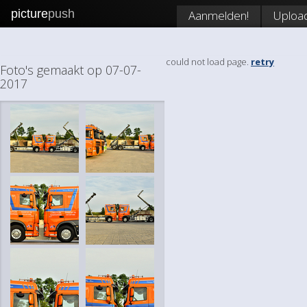
picture
push
Aanmelden!
Uploa
could not load page.
retry
Foto's gemaakt op 07-07-
2017