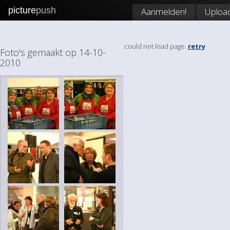
picture
push
Aanmelden!
Uploa
could not load page.
retry
Foto's gemaakt op 14-10-
2010