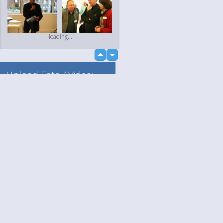
loading...
up
down
Upload Foto / Video:
Naar mijn album
Losse upload
Language
Jouw
loading...
English
Help
Nederlands
Lees Meer