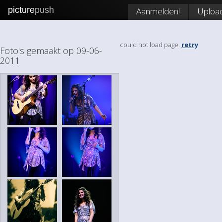
picture
push
Aanmelden!
Uploa
could not load page.
retry
Foto's gemaakt op 09-06-
2011