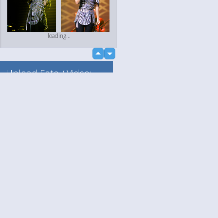
loading...
up
down
Upload Foto / Video:
Naar mijn album
Losse upload
Language
Jouw
loading...
English
Help
Nederlands
Lees Meer